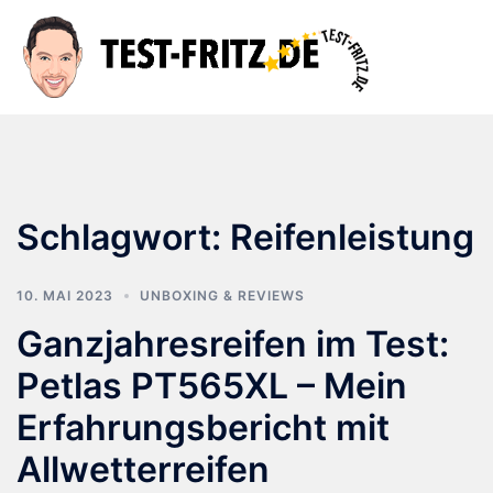
Zum
Inhalt
Suche
Men
springen
ums
Schlagwort:
Reifenleistung
10. MAI 2023
UNBOXING & REVIEWS
Ganzjahresreifen im Test:
Petlas PT565XL – Mein
Erfahrungsbericht mit
Allwetterreifen