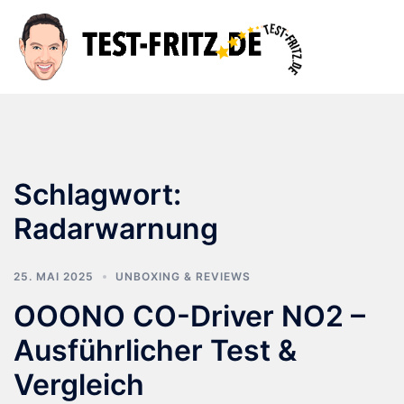
Zum
Inhalt
Suche
Men
springen
ums
Schlagwort:
Radarwarnung
25. MAI 2025
UNBOXING & REVIEWS
OOONO CO-Driver NO2 –
Ausführlicher Test &
Vergleich