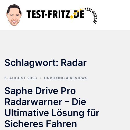
Zum
Inhalt
Suche
Men
springen
ums
Schlagwort:
Radar
6. AUGUST 2023
UNBOXING & REVIEWS
Saphe Drive Pro
Radarwarner – Die
Ultimative Lösung für
Sicheres Fahren