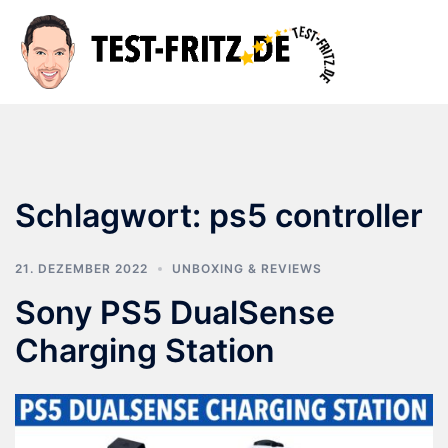
Zum
Inhalt
Suche
Men
springen
ums
Schlagwort:
ps5 controller
21. DEZEMBER 2022
UNBOXING & REVIEWS
Sony PS5 DualSense
Charging Station