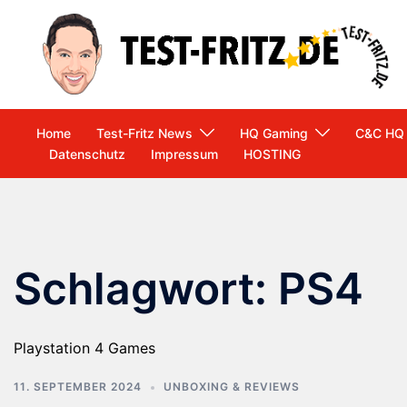
Zum
Inhalt
springen
Home
Test-Fritz News
HQ Gaming
C&C HQ
Datenschutz
Impressum
HOSTING
Schlagwort:
PS4
Playstation 4 Games
11. SEPTEMBER 2024
UNBOXING & REVIEWS