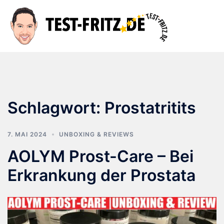
Zum
Inhalt
Suche
Men
springen
ums
Schlagwort:
Prostatritits
7. MAI 2024
UNBOXING & REVIEWS
AOLYM Prost-Care – Bei
Erkrankung der Prostata