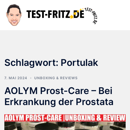
Zum
Inhalt
Suche
Men
springen
ums
Schlagwort:
Portulak
7. MAI 2024
UNBOXING & REVIEWS
AOLYM Prost-Care – Bei
Erkrankung der Prostata