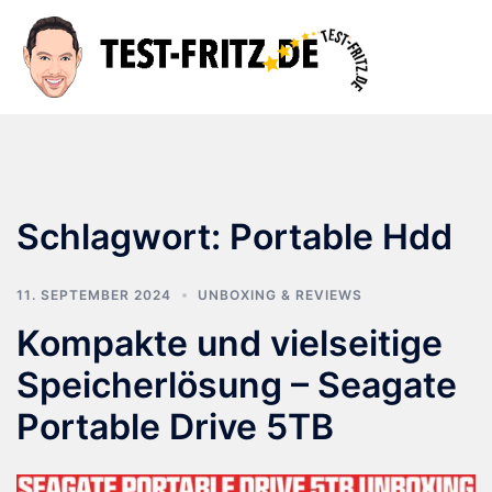
Zum
Inhalt
Suche
Men
springen
ums
Schlagwort:
Portable Hdd
11. SEPTEMBER 2024
UNBOXING & REVIEWS
Kompakte und vielseitige
Speicherlösung – Seagate
Portable Drive 5TB