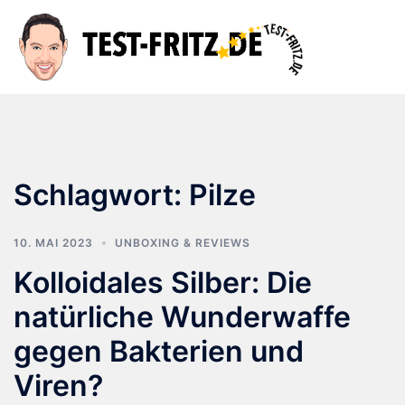
Zum
Inhalt
Suche
Men
springen
ums
Schlagwort:
Pilze
10. MAI 2023
UNBOXING & REVIEWS
Kolloidales Silber: Die
natürliche Wunderwaffe
gegen Bakterien und
Viren?