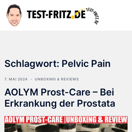
Zum
Inhalt
Suche
Men
springen
ums
Schlagwort:
Pelvic Pain
7. MAI 2024
UNBOXING & REVIEWS
AOLYM Prost-Care – Bei
Erkrankung der Prostata