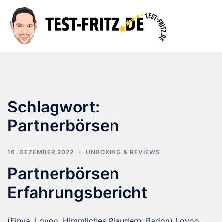
Zum
Inhalt
Suche
Men
springen
ums
Schlagwort:
Partnerbörsen
16. DEZEMBER 2022
UNBOXING & REVIEWS
Partnerbörsen
Erfahrungsbericht
(Finya, Lovoo, Himmliches Plaudern, Badoo) Lovoo