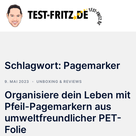
Zum
Inhalt
Suche
Men
springen
ums
Schlagwort:
Pagemarker
9. MAI 2023
UNBOXING & REVIEWS
Organisiere dein Leben mit
Pfeil-Pagemarkern aus
umweltfreundlicher PET-
Folie