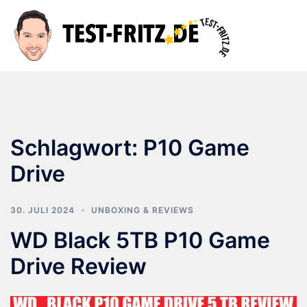
Zum
Inhalt
Suche
Men
springen
ums
Schlagwort:
P10 Game
Drive
30. JULI 2024
UNBOXING & REVIEWS
WD Black 5TB P10 Game
Drive Review