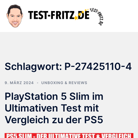
Zum
Inhalt
Suche
Men
springen
ums
Schlagwort:
P-27425110-4
9. MÄRZ 2024
UNBOXING & REVIEWS
PlayStation 5 Slim im
Ultimativen Test mit
Vergleich zu der PS5