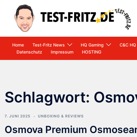
Zum
Inhalt
springen
Home
Test-Fritz News
HQ Gaming
C&C HQ
Datenschutz
Impressum
HOSTING
Schlagwort:
Osmo
7. JUNI 2025
UNBOXING & REVIEWS
Osmova Premium Osmosean