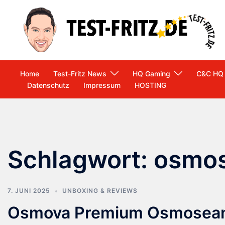
Zum
Inhalt
springen
Home
Test-Fritz News
HQ Gaming
C&C HQ
Datenschutz
Impressum
HOSTING
Schlagwort:
osmos
7. JUNI 2025
UNBOXING & REVIEWS
Osmova Premium Osmosean