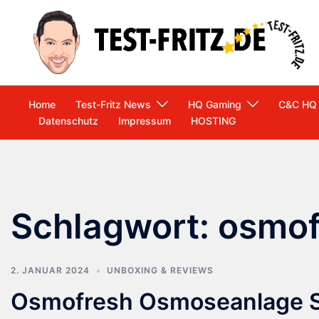
Zum
Inhalt
springen
Home
Test-Fritz News
HQ Gaming
C&C HQ
Datenschutz
Impressum
HOSTING
Schlagwort:
osmof
2. JANUAR 2024
UNBOXING & REVIEWS
Osmofresh Osmoseanlage Sm