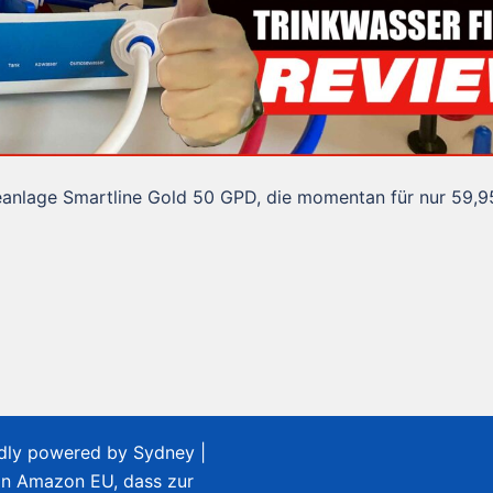
eanlage Smartline Gold 50 GPD, die momentan für nur 59,9
udly powered by
Sydney
|
on Amazon EU, dass zur