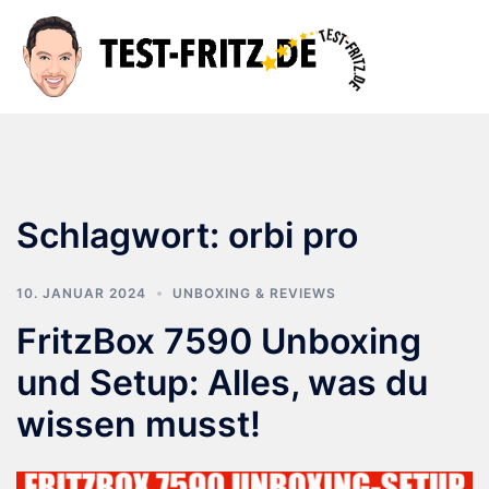
Zum
Inhalt
Suche
Men
springen
ums
Schlagwort:
orbi pro
10. JANUAR 2024
UNBOXING & REVIEWS
FritzBox 7590 Unboxing
und Setup: Alles, was du
wissen musst!