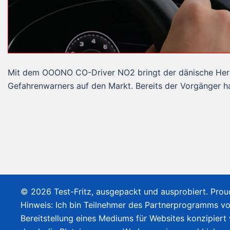
Mit dem OOONO CO-Driver NO2 bringt der dänische Herste
Gefahrenwarners auf den Markt. Bereits der Vorgänger h
© 2026 Test-Fritz, ausgepackt und ausprobiert. Pro
Hinweis: Ich bin Teilnehmer des Partnerprogramms v
Bereitstellung eines Mediums für Websites konzipiert