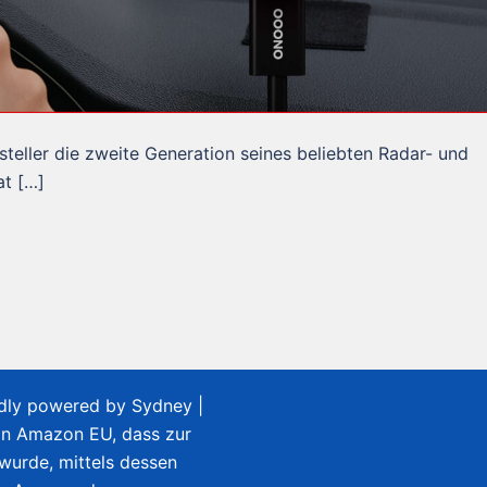
ller die zweite Generation seines beliebten Radar- und
at […]
udly powered by
Sydney
|
on Amazon EU, dass zur
 wurde, mittels dessen