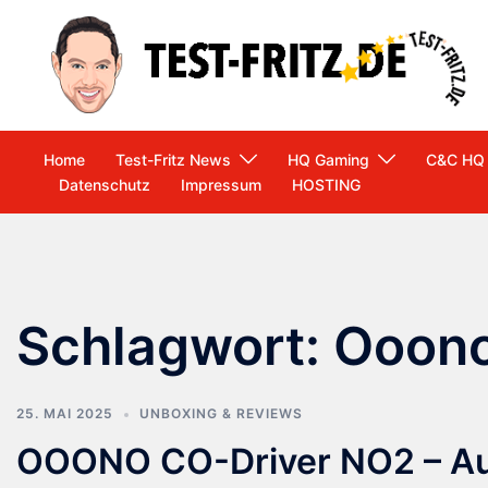
Zum
Inhalt
springen
Home
Test-Fritz News
HQ Gaming
C&C HQ
Datenschutz
Impressum
HOSTING
Schlagwort:
Ooono
25. MAI 2025
UNBOXING & REVIEWS
OOONO CO-Driver NO2 – Ausf