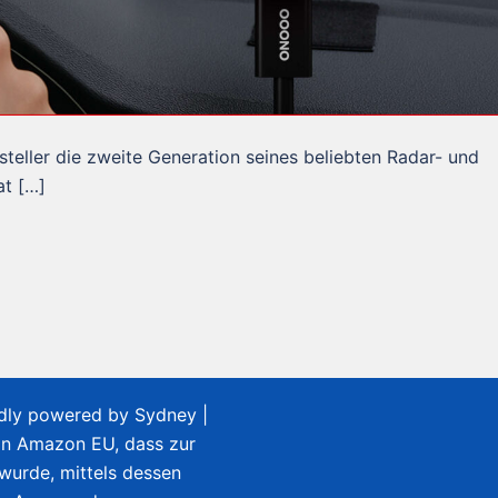
ller die zweite Generation seines beliebten Radar- und
at […]
udly powered by
Sydney
|
on Amazon EU, dass zur
 wurde, mittels dessen