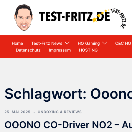
Zum
Inhalt
springen
Home
Test-Fritz News
HQ Gaming
C&C HQ
Datenschutz
Impressum
HOSTING
Schlagwort:
Ooono
25. MAI 2025
UNBOXING & REVIEWS
OOONO CO-Driver NO2 – Ausf