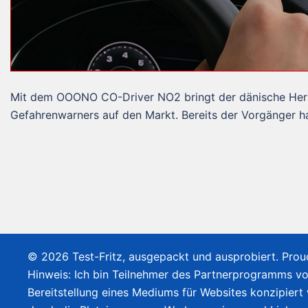
Mit dem OOONO CO-Driver NO2 bringt der dänische Herste
Gefahrenwarners auf den Markt. Bereits der Vorgänger h
© 2026 Test-Fritz, ausgepackt und ausprobiert. Pro
Hinweis: Ich bin Teilnehmer des Partnerprogramms v
Bereitstellung eines Mediums für Websites konzipiert