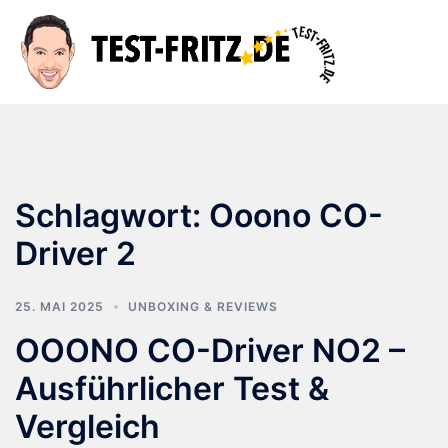
Zum
Inhalt
Suche
Men
springen
ums
Schlagwort:
Ooono CO-
Driver 2
25. MAI 2025
UNBOXING & REVIEWS
OOONO CO-Driver NO2 –
Ausführlicher Test &
Vergleich