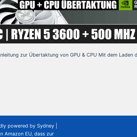
Anleitung zur Übertaktung von GPU & CPU Mit dem Laden 
udly powered by
Sydney
|
on Amazon EU, dass zur