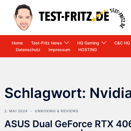
Zum
Inhalt
springen
Home
Test-Fritz News
HQ Gaming
C&C HQ
Datenschutz
Impressum
HOSTING
Schlagwort:
Nvidi
2. MAI 2024
UNBOXING & REVIEWS
ASUS Dual GeForce RTX 406