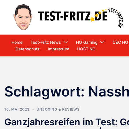
Zum
Inhalt
springen
Home
Test-Fritz News
HQ Gaming
C&C HQ
Datenschutz
Impressum
HOSTING
Schlagwort:
Nassh
10. MAI 2023
UNBOXING & REVIEWS
Ganzjahresreifen im Test: 