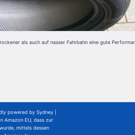
trockener als auch auf nasser Fahrbahn eine gute Performa
udly powered by
Sydney
|
on Amazon EU, dass zur
 wurde, mittels dessen