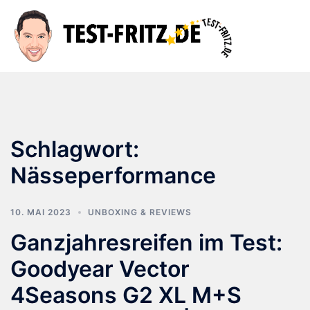
Zum
Inhalt
Suche
Men
springen
ums
Schlagwort:
Nässeperformance
10. MAI 2023
UNBOXING & REVIEWS
Ganzjahresreifen im Test:
Goodyear Vector
4Seasons G2 XL M+S