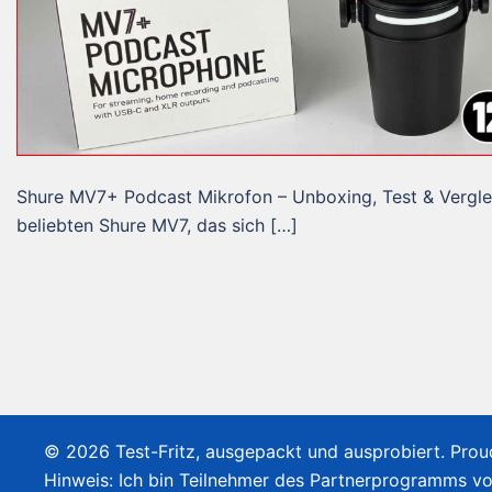
Shure MV7+ Podcast Mikrofon – Unboxing, Test & Vergle
beliebten Shure MV7, das sich […]
© 2026 Test-Fritz, ausgepackt und ausprobiert. Pro
Hinweis: Ich bin Teilnehmer des Partnerprogramms v