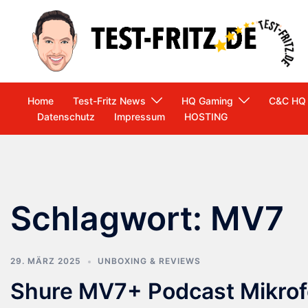
Zum
Inhalt
springen
Home
Test-Fritz News
HQ Gaming
C&C HQ
Datenschutz
Impressum
HOSTING
Schlagwort:
MV7
29. MÄRZ 2025
UNBOXING & REVIEWS
Shure MV7+ Podcast Mikrofo