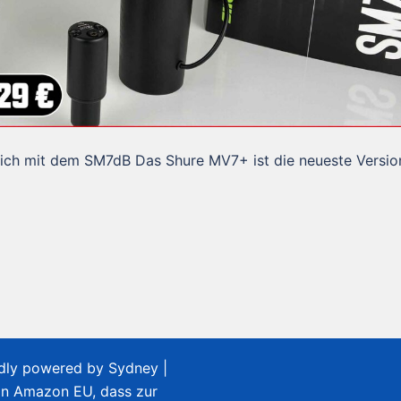
ich mit dem SM7dB Das Shure MV7+ ist die neueste Versio
udly powered by
Sydney
|
on Amazon EU, dass zur