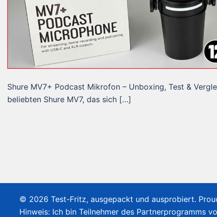
Shure MV7+ Podcast Mikrofon – Unboxing, Test & Vergle
beliebten Shure MV7, das sich […]
© 2026 Test-Fritz, ausgepackt und ausprobiert. Pro
Hinweis: Ich bin Teilnehmer des Partnerprogramms v