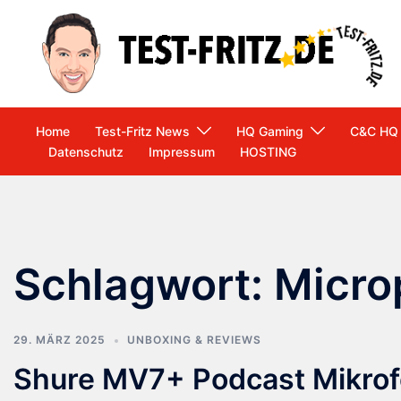
Zum
Inhalt
springen
Home
Test-Fritz News
HQ Gaming
C&C HQ
Datenschutz
Impressum
HOSTING
Schlagwort:
Micro
29. MÄRZ 2025
UNBOXING & REVIEWS
Shure MV7+ Podcast Mikrofo