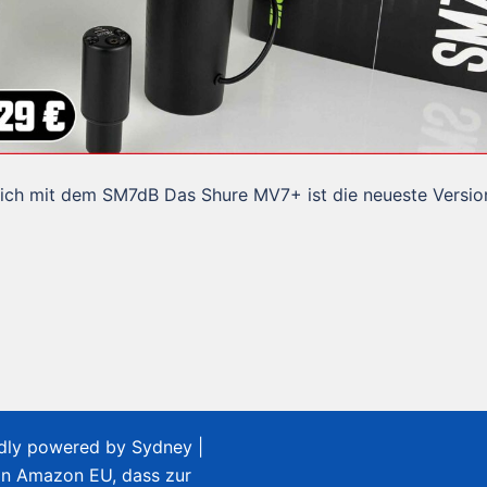
ich mit dem SM7dB Das Shure MV7+ ist die neueste Versio
udly powered by
Sydney
|
on Amazon EU, dass zur