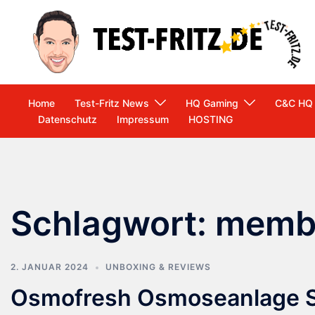
Zum
Inhalt
springen
Home
Test-Fritz News
HQ Gaming
C&C HQ
Datenschutz
Impressum
HOSTING
Schlagwort:
memb
2. JANUAR 2024
UNBOXING & REVIEWS
Osmofresh Osmoseanlage Sm