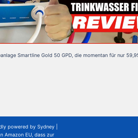
eanlage Smartline Gold 50 GPD, die momentan für nur 59,9
udly powered by
Sydney
|
on Amazon EU, dass zur