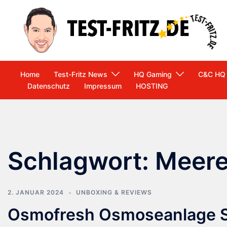
Zum
Inhalt
springen
Home
Test-Fritz News
HQ Gaming
C&C HQ
Datenschutz
Impressum
HOSTING
Schlagwort:
Meere
2. JANUAR 2024
UNBOXING & REVIEWS
Osmofresh Osmoseanlage Sm