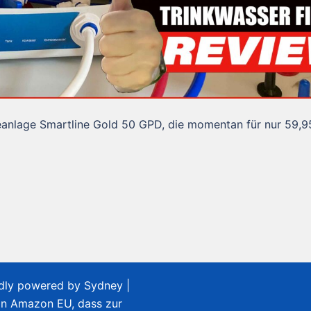
eanlage Smartline Gold 50 GPD, die momentan für nur 59,9
udly powered by
Sydney
|
on Amazon EU, dass zur