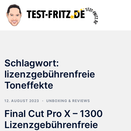
Zum
Inhalt
Suche
Men
springen
ums
Schlagwort:
lizenzgebührenfreie
Toneffekte
12. AUGUST 2023
UNBOXING & REVIEWS
Final Cut Pro X – 1300
Lizenzgebührenfreie