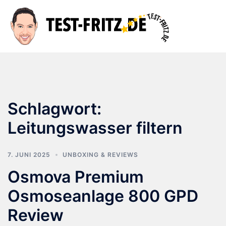
Zum
Inhalt
Suche
Men
springen
ums
Schlagwort:
Leitungswasser filtern
7. JUNI 2025
UNBOXING & REVIEWS
Osmova Premium
Osmoseanlage 800 GPD
Review