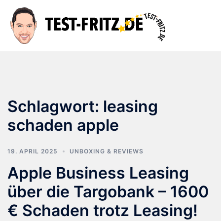
Zum
Inhalt
Suche
Men
springen
ums
Schlagwort:
leasing
schaden apple
19. APRIL 2025
UNBOXING & REVIEWS
Apple Business Leasing
über die Targobank – 1600
€ Schaden trotz Leasing!