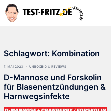
Zum
Inhalt
Suche
Men
springen
ums
Schlagwort:
Kombination
7. MAI 2023
UNBOXING & REVIEWS
D-Mannose und Forskolin
für Blasenentzündungen &
Harnwegsinfekte