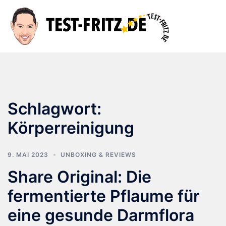
Zum
Inhalt
Suche
Men
springen
ums
Schlagwort:
Körperreinigung
9. MAI 2023
UNBOXING & REVIEWS
Share Original: Die
fermentierte Pflaume für
eine gesunde Darmflora