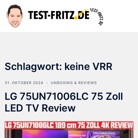
Zum
Inhalt
Suche
Men
springen
ums
Schlagwort:
keine VRR
31. OKTOBER 2024
UNBOXING & REVIEWS
LG 75UN71006LC 75 Zoll
LED TV Review