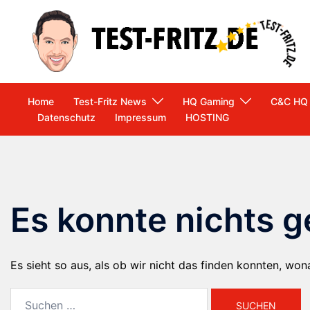
Zum
Inhalt
springen
Home
Test-Fritz News
HQ Gaming
C&C HQ
Datenschutz
Impressum
HOSTING
Es konnte nichts 
Es sieht so aus, als ob wir nicht das finden konnten, won
Suchen