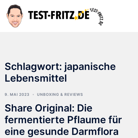
Zum
Inhalt
Suche
Men
springen
ums
Schlagwort:
japanische
Lebensmittel
9. MAI 2023
UNBOXING & REVIEWS
Share Original: Die
fermentierte Pflaume für
eine gesunde Darmflora