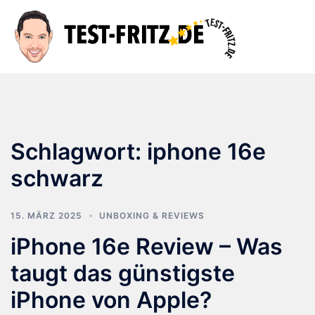
Zum
Inhalt
Suche
Men
springen
ums
Schlagwort:
iphone 16e
schwarz
15. MÄRZ 2025
UNBOXING & REVIEWS
iPhone 16e Review – Was
taugt das günstigste
iPhone von Apple?