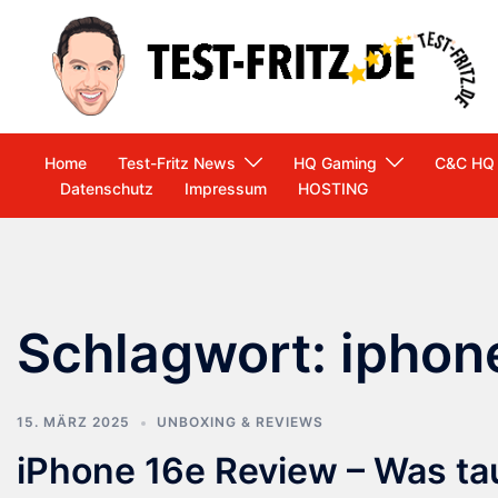
Zum
Inhalt
springen
Home
Test-Fritz News
HQ Gaming
C&C HQ
Datenschutz
Impressum
HOSTING
Schlagwort:
iphon
15. MÄRZ 2025
UNBOXING & REVIEWS
iPhone 16e Review – Was ta