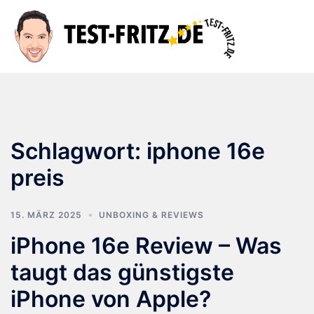
Zum
Inhalt
Suche
Men
springen
ums
Schlagwort:
iphone 16e
preis
15. MÄRZ 2025
UNBOXING & REVIEWS
iPhone 16e Review – Was
taugt das günstigste
iPhone von Apple?