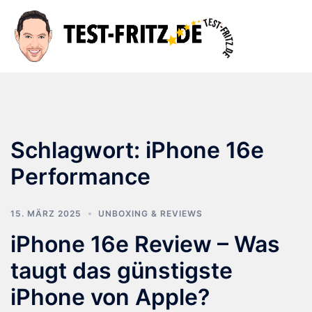
Zum
Inhalt
Suche
Men
springen
ums
Schlagwort:
iPhone 16e
Performance
15. MÄRZ 2025
UNBOXING & REVIEWS
iPhone 16e Review – Was
taugt das günstigste
iPhone von Apple?