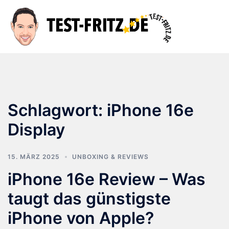
Zum
Inhalt
Suche
Men
springen
ums
Schlagwort:
iPhone 16e
Display
15. MÄRZ 2025
UNBOXING & REVIEWS
iPhone 16e Review – Was
taugt das günstigste
iPhone von Apple?