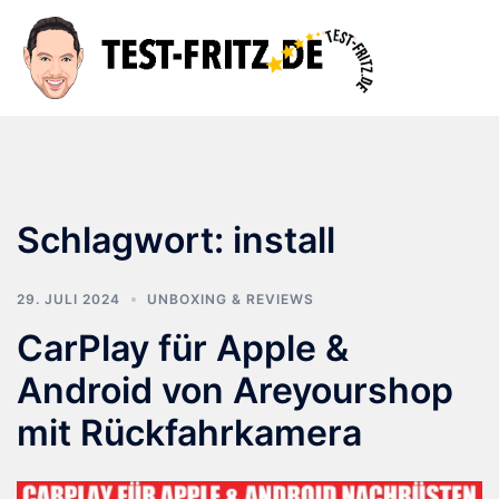
Zum
Inhalt
Suche
Men
springen
ums
Schlagwort:
install
29. JULI 2024
UNBOXING & REVIEWS
CarPlay für Apple &
Android von Areyourshop
mit Rückfahrkamera