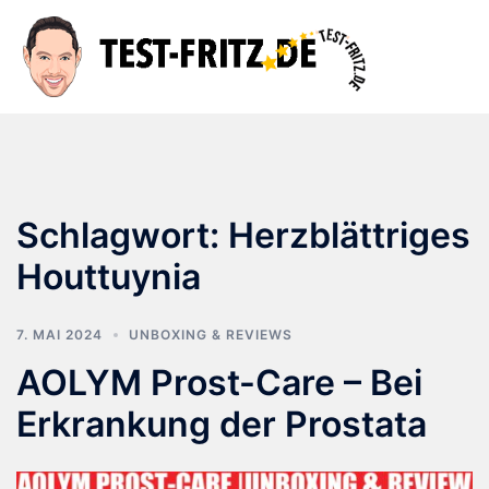
Zum
Inhalt
Suche
Men
springen
ums
Schlagwort:
Herzblättriges
Houttuynia
7. MAI 2024
UNBOXING & REVIEWS
AOLYM Prost-Care – Bei
Erkrankung der Prostata