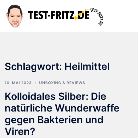
Zum
Inhalt
Suche
Men
springen
ums
Schlagwort:
Heilmittel
10. MAI 2023
UNBOXING & REVIEWS
Kolloidales Silber: Die
natürliche Wunderwaffe
gegen Bakterien und
Viren?