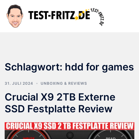
Zum
Inhalt
Suche
Men
springen
ums
Schlagwort:
hdd for games
31. JULI 2024
UNBOXING & REVIEWS
Crucial X9 2TB Externe
SSD Festplatte Review