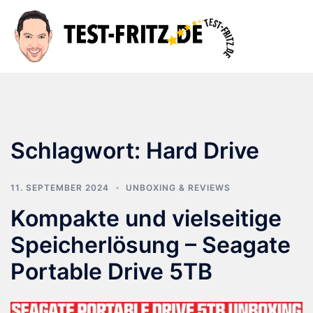
Zum
Inhalt
Suche
Men
springen
ums
Schlagwort:
Hard Drive
11. SEPTEMBER 2024
UNBOXING & REVIEWS
Kompakte und vielseitige
Speicherlösung – Seagate
Portable Drive 5TB