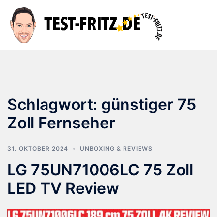
Zum
Inhalt
Suche
Men
springen
ums
Schlagwort:
günstiger 75
Zoll Fernseher
31. OKTOBER 2024
UNBOXING & REVIEWS
LG 75UN71006LC 75 Zoll
LED TV Review