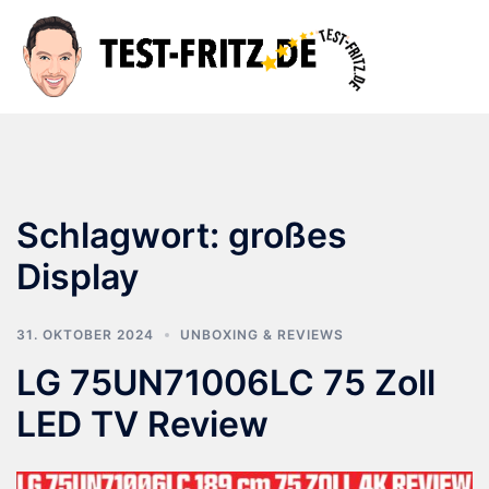
Zum
Inhalt
Suche
Men
springen
ums
Schlagwort:
großes
Display
31. OKTOBER 2024
UNBOXING & REVIEWS
LG 75UN71006LC 75 Zoll
LED TV Review