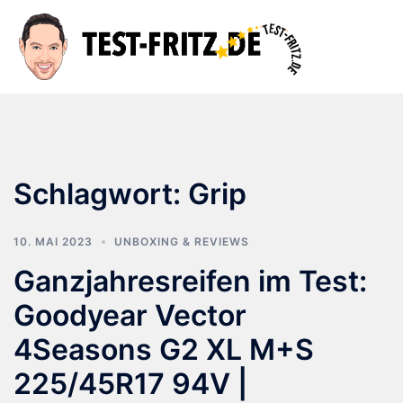
Zum
Inhalt
Suche
Men
springen
ums
Schlagwort:
Grip
10. MAI 2023
UNBOXING & REVIEWS
Ganzjahresreifen im Test:
Goodyear Vector
4Seasons G2 XL M+S
225/45R17 94V |