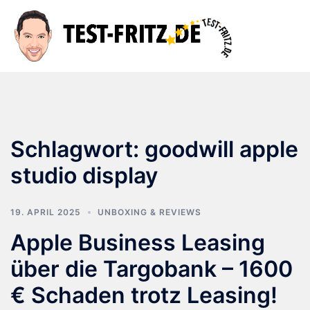
Zum
Inhalt
Suche
Men
springen
ums
Schlagwort:
goodwill apple
studio display
19. APRIL 2025
UNBOXING & REVIEWS
Apple Business Leasing
über die Targobank – 1600
€ Schaden trotz Leasing!